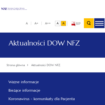
BIP
A
A+
A++
Aktualności DOW NFZ
›
Strona główna
Aktualności DOW NFZ
Ważne informacje
Bieżące informacje
Koronawirus - komunikaty dla Pacjenta