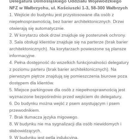
Delegatura Dolnośląskiego Oddziału Wojewódzkiego
NFZ w Wałbrzychu, ul. Kościuszki 1-3, 58-300 Wałbrzych
1. Wejście do budynku jest przystosowane dla osób z
niepełnosprawnością, bez barier architektonicznych. Drzwi
otwierają się automatycznie.
2. W korytarzu obok drzwi znajduje się posterunek ochrony.
3. Sala obsługi klientów znajduje się na parterze (brak barier
architektonicznych). Na korytarzach powieszone są plansze
informacyjne.
4. Pełna dostępność do wszelkich funkcjonalności delegatury
z poziomu parteru (brak barier architektonicznych). Na
pierwszym piętrze znajdują się pomieszczenia biurowe poza
dostępem dla klientów.
5. Miejsce parkingowe dla osób z niepełnosprawnością jest
wyznaczone bezpośrednio przed wejściem do delegatury.
6. Do budynku można wejść z psem asystującym i psem
przewodnikiem.
7. Brak tłumacza języka migowego.
8. W budynku nie ma sygnalizacji dla osób niewidomych i
słabowidzących.
9. W budynku jest pętla indukcyjna.