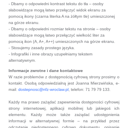
- Dbamy o odpowiedni kontrast tekstu do tła – osoby
słabowidzące mogą łatwo przełączyć widok ekranu za
pomocą ikony (czarna literka A na żółtym tle) umieszczonej
na górze ekranu.
- Dbamy o odpowiedni rozmiar tekstu na stronie – osoby
słabowidzące mogą łatwo przełączyć wielkość liter za
pomocą ikon (A, A+, A++) umieszczonych na górze ekranu.
- Stosujemy zasady prostego języka.
- Infografiki i inne obrazy uzupełniamy tekstem
alternatywnym.
Informacje zwrotne i dane kontaktowe
W razie problemów z dostępnością cyfrową strony prosimy o
kontakt. Osobą odpowiedzialną jest Joanna Mierzwińska, e-
mail:
dostepnosc@nfz-wroclaw.pl
, telefon: 71 79 79 133.
Każdy ma prawo zażądać zapewnienia dostępności cyfrowej
strony internetowej, aplikacji mobilnej lub jakiegoś ich
elementu. Każdy może także zażądać udostępnienia
informacji w alternatywnej formie – na przykład przez
odczytanie niedostępnego cyfrowo dokumentu, opisanie